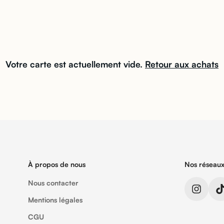
Confirm your age
Votre carte est actuellement vide.
Retour aux achats
Are you 18 years old or older?
No, I'm not
Yes, I am
À propos de nous
Nos réseaux
Nous contacter
Mentions légales
CGU