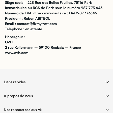
Confirm your age
Siège social : 22B Rue des Belles Feuilles, 75116 Paris
Immatriculée au RCS de Paris sous le numéro 987 773 645
Are you 18 years old or older?
Numéro de TVA intracommunautaire :
FR47987773645
Président : Ruben ABITBOL
Email :
contact@fixmytrott.com
No, I'm not
Yes, I am
Téléphone : en attente
Hébergeur :
OVH
2 rue Kellermann – 59100 Roubaix – France
www.ovh.com
Liens rapides
Accueil
À propos de nous
Produits
Nous contacter
QUIZ - Quelle trott vous faut-il ?
Nos réseaux sociaux 📲